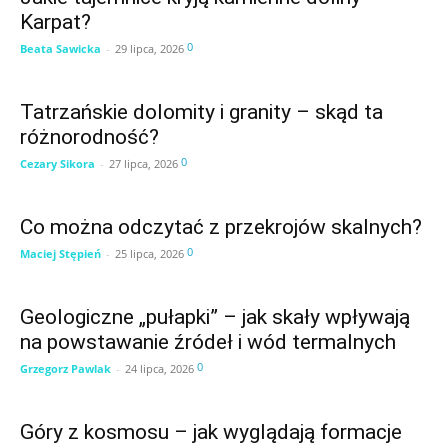
Życie w Górskich Wioskach
Karpat?
0
Beata Sawicka
-
29 lipca, 2026
Tatrzańskie dolomity i granity – skąd ta
różnorodność?
0
Cezary Sikora
-
27 lipca, 2026
Co można odczytać z przekrojów skalnych?
0
Maciej Stępień
-
25 lipca, 2026
Geologiczne „pułapki” – jak skały wpływają
na powstawanie źródeł i wód termalnych
0
Grzegorz Pawlak
-
24 lipca, 2026
Góry z kosmosu – jak wyglądają formacje