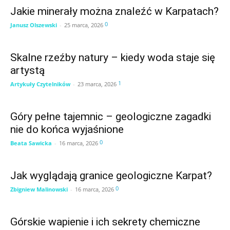
Jakie minerały można znaleźć w Karpatach?
0
Janusz Olszewski
-
25 marca, 2026
Skalne rzeźby natury – kiedy woda staje się
artystą
1
Artykuły Czytelników
-
23 marca, 2026
Góry pełne tajemnic – geologiczne zagadki
nie do końca wyjaśnione
0
Beata Sawicka
-
16 marca, 2026
Jak wyglądają granice geologiczne Karpat?
0
Zbigniew Malinowski
-
16 marca, 2026
Górskie wapienie i ich sekrety chemiczne