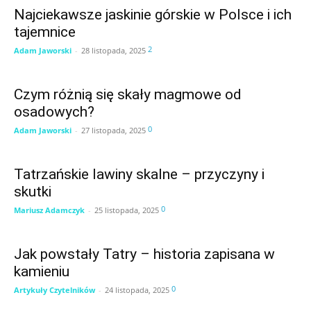
Najciekawsze jaskinie górskie w Polsce i ich
tajemnice
2
Adam Jaworski
-
28 listopada, 2025
Czym różnią się skały magmowe od
osadowych?
0
Adam Jaworski
-
27 listopada, 2025
Tatrzańskie lawiny skalne – przyczyny i
skutki
0
Mariusz Adamczyk
-
25 listopada, 2025
Jak powstały Tatry – historia zapisana w
kamieniu
0
Artykuły Czytelników
-
24 listopada, 2025