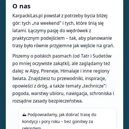
O nas
KarpackiLas.pl powstał z potrzeby bycia bliżej
gór: tych „na weekend” i tych, które śnią się
latami. Łączymy pasję do wędrówek z
praktycznym podejściem – tak, aby planowanie
trasy było równie przyjemne jak wejście na grań.
Piszemy o polskich pasmach (od Tatr i Sudetów
po mniej oczywiste zakątki), ale zaglądamy też
dalej: w Alpy, Pireneje, Himalaje i inne regiony
świata. Znajdziesz tu przewodniki, inspiracje,
opowieści z dróg, a także tematy „technicze”:
pogoda, warstwy ubioru, nawigacja, schroniska i
rozsądne zasady bezpieczeństwa.
⛰️ Podpowiadamy, jak dobrać trasę do
kondycji i pory roku – bez gonitwy za
rekordem.