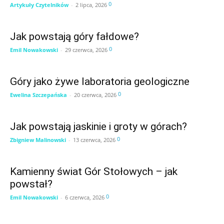
0
Artykuły Czytelników
-
2 lipca, 2026
Jak powstają góry fałdowe?
0
Emil Nowakowski
-
29 czerwca, 2026
Góry jako żywe laboratoria geologiczne
0
Ewelina Szczepańska
-
20 czerwca, 2026
Jak powstają jaskinie i groty w górach?
0
Zbigniew Malinowski
-
13 czerwca, 2026
Kamienny świat Gór Stołowych – jak
powstał?
0
Emil Nowakowski
-
6 czerwca, 2026