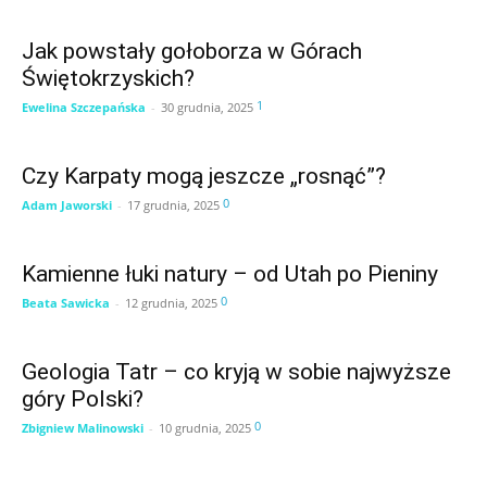
Jak powstały gołoborza w Górach
Świętokrzyskich?
1
Ewelina Szczepańska
-
30 grudnia, 2025
Czy Karpaty mogą jeszcze „rosnąć”?
0
Adam Jaworski
-
17 grudnia, 2025
Kamienne łuki natury – od Utah po Pieniny
0
Beata Sawicka
-
12 grudnia, 2025
Geologia Tatr – co kryją w sobie najwyższe
góry Polski?
0
Zbigniew Malinowski
-
10 grudnia, 2025