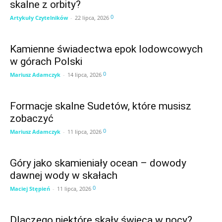
skalne z orbity?
0
Artykuły Czytelników
-
22 lipca, 2026
Kamienne świadectwa epok lodowcowych
w górach Polski
0
Mariusz Adamczyk
-
14 lipca, 2026
Formacje skalne Sudetów, które musisz
zobaczyć
0
Mariusz Adamczyk
-
11 lipca, 2026
Góry jako skamieniały ocean – dowody
dawnej wody w skałach
0
Maciej Stępień
-
11 lipca, 2026
Dlaczego niektóre skały świecą w nocy?