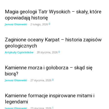
Magia geologii Tatr Wysokich – skały, które
opowiadają historię
0
Janusz Olszewski
-
2 lutego, 2026
Zaginione oceany Karpat – historia zapisów
geologicznych
0
Artykuły Czytelników
-
28 stycznia, 2026
Kamienne morza i gołoborza – skąd się
biorą?
0
Janusz Olszewski
-
27 stycznia, 2026
Kamienne formacje inspirowane mitami i
legendami
1
Janusz Olszewski
-
23 stycznia, 2026