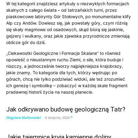
W tej kategorii znajdziesz artykuły o niezwykłych formacjach
Góry Ruwenzori – Księżycowe Szczyty
skalnych z całego świata – od tatrzańskich turni, przez
Góry Skaliste – Dzikość Kanady i USA
Góry Stanowe – Dzikość Australii
Góry Świętokrzyskie – Magiczne Miejsca Polski
piaskowcowe labirynty Gór Stołowych, po monumentalne klify
Góry Ural – Granica Kontynentów
Góry w Czterech Porach Roku
Alp czy Andów. Dowiesz się, jak powstały góry, czym różnią
Góry w Kulturze i Literaturze
Góry w Polsce dla Rodzin i Dzieci
się skały magmowe od osadowych, skąd biorą się jaskinie,
Góry Wulkaniczne – Indonezja i Filipiny
Himalaje – Dach Świata
gejzery i wulkany, oraz jakie zjawiska przyrodnicze zmieniają
Historia i Odkrycia Górskie
Karakorum – Surowe Piękno
Karpackilas
oblicze gór do dziś.
Kaukaz – Między Europą a Azją
Kilimandżaro – Królowa Afryki
„Ciekawostki Geologiczne i Formacje Skalane” to również
Kordyliery – Góry Ameryki Północnej
Kordyliery Południowe – Patagonia
Mity i Legendy Górskie Świata
opowieść o nieustannym ruchu Ziemi, o sile, która buduje i
Noclegi i Schroniska Górskie
niszczy, a jednocześnie tworzy najpiękniejsze krajobrazy,
Pamiro-Ałaj – Surowe Piękno Azji Środkowej
jakie znamy. To kategoria dla tych, którzy wędrując po
Pireneje – Granica Hiszpanii i Francji
górach, chcą nie tylko podziwiać widoki, ale też zrozumieć
Podróże Górskie po Ameryce Południowej
Podróże Górskie po Azji
ich genezę i symbolikę – zobaczyć w każdej skale fragment
Poradnik Górskiego Wędrowca
Pozostałe Artykuły
pradawnej historii życia na naszej planecie.
Przewodniki po górskich regionach
Pytania od czytelników
Sezonowe wędrówki i aktywności
Jak odkrywano budowę geologiczną Tatr?
Sierras de Guadarrama – Góry Hiszpanii
Sprzęt i przygotowanie do wędrówek
Sudety – Góry Polski i Czech
0
Zbigniew Malinowski
-
6 sierpnia, 2026
Sztuka i Fotografia Gór
Tatry – Perła Karpat
Tienszan – Góry Niebiańskie
Trasy i szlaki górskie
Wulkaniczne Góry Hawajów
Zima w Górach – Narciarstwo i Skituring
Jakie tajemnice kryją kamienne doliny