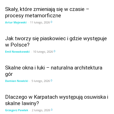
Skały, które zmieniają się w czasie –
procesy metamorficzne
0
Artur Majewski
-
11 lutego, 2026
Jak tworzy się piaskowiec i gdzie występuje
w Polsce?
0
Emil Nowakowski
-
10 lutego, 2026
Skalne okna i łuki – naturalna architektura
gór
0
Damian Nowicki
-
5 lutego, 2026
Dlaczego w Karpatach występują osuwiska i
skalne lawiny?
0
Grzegorz Pawlak
-
2 lutego, 2026