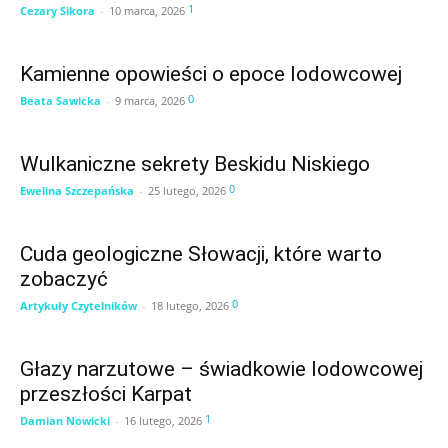
1
Cezary Sikora
-
10 marca, 2026
Kamienne opowieści o epoce lodowcowej
0
Beata Sawicka
-
9 marca, 2026
Wulkaniczne sekrety Beskidu Niskiego
0
Ewelina Szczepańska
-
25 lutego, 2026
Cuda geologiczne Słowacji, które warto
zobaczyć
0
Artykuły Czytelników
-
18 lutego, 2026
Głazy narzutowe – świadkowie lodowcowej
przeszłości Karpat
1
Damian Nowicki
-
16 lutego, 2026