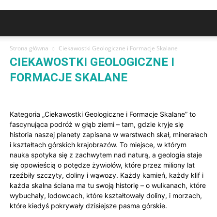
Strona główna
Ciekawostki Geologiczne i Formacje Skalane
CIEKAWOSTKI GEOLOGICZNE I
FORMACJE SKALANE
Alpy – Perła Europy
Alpy Japońskie – Kultura i Góry
Ałtaj – Serce Syberii
Andy – Potęga Ameryki Południowej
Kategoria „Ciekawostki Geologiczne i Formacje Skalane” to
Apallachy – Stare Góry Ameryki
Apeniny – Kręgosłup Włoch
fascynująca podróż w głąb ziemi – tam, gdzie kryje się
Atlas – Pustynne Piękno Afryki Północnej
Bezpieczeństwo w górach
historia naszej planety zapisana w warstwach skał, minerałach
Ciekawostki Geologiczne i Formacje Skalane
Czytelnicy Piszą
i kształtach górskich krajobrazów. To miejsce, w którym
Ekologia i Ochrona Gór
Fakty i Mity
Flora i Fauna Górska
nauka spotyka się z zachwytem nad naturą, a geologia staje
Górskie atrakcje i miejsca warte odwiedzenia
się opowieścią o potędze żywiołów, które przez miliony lat
Górskie Festiwale i Wydarzenia
Góry Afryki – Wyprawy i Ciekawostki
Góry dla Początkujących
Góry Dynarskie – Bałkańska Tajemnica
rzeźbiły szczyty, doliny i wąwozy. Każdy kamień, każdy klif i
Góry Etiopskie – Dach Afryki Wschodniej
każda skalna ściana ma tu swoją historię – o wulkanach, które
Góry Nocą – Astronomia i Cisza Natury
Góry Północnej Szkocji
wybuchały, lodowcach, które kształtowały doliny, i morzach,
Góry Polski mniej znane – Ukryte Skarby Krajobrazu
które kiedyś pokrywały dzisiejsze pasma górskie.
Góry Rodniańskie – Dzikość Rumunii