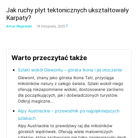
Jak ruchy płyt tektonicznych ukształtowały
Karpaty?
0
Artur Majewski
-
18 listopada, 2025
Warto przeczytać także
Szlaki wokół Giewontu – górska ikona i jej otoczenie
Giewont, znany jako górska ikona Tatr, przyciąga
miłośników natury z całego świata. Szlaki wokół niego
oferują niezapomniane widoki, dostosowane zarówno
dla początkujących, jak i doświadczonych turystów.
Odkryj magiczne…
Alpy Austriackie – przewodnik po najpiękniejszych
szlakach
Alpy Austriackie to prawdziwy raj dla miłośników
górskich wędrówek. Oferują wiele malowniczych
szlaków, które zachwycają nie tylko zapierającymi dech