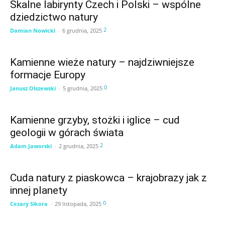
Skalne labirynty Czech i Polski – wspólne
dziedzictwo natury
2
Damian Nowicki
-
6 grudnia, 2025
Kamienne wieże natury – najdziwniejsze
formacje Europy
0
Janusz Olszewski
-
5 grudnia, 2025
Kamienne grzyby, stożki i iglice – cud
geologii w górach świata
2
Adam Jaworski
-
2 grudnia, 2025
Cuda natury z piaskowca – krajobrazy jak z
innej planety
0
Cezary Sikora
-
29 listopada, 2025